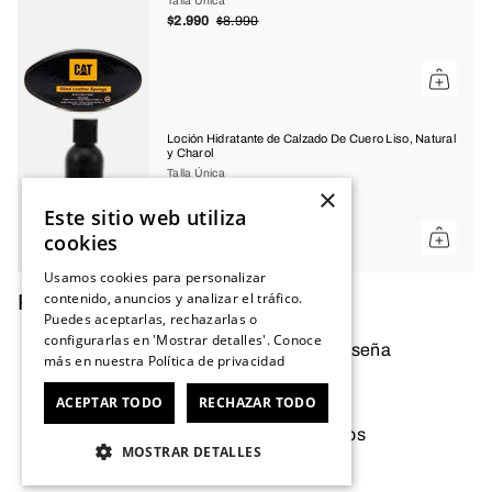
Talla Única
$2.990
$8.990
Loción Hidratante de Calzado De Cuero Liso, Natural
y Charol
Talla Única
×
$3.990
$8.990
Este sitio web utiliza
cookies
Usamos cookies para personalizar
contenido, anuncios y analizar el tráfico.
Reseñas de Clientes
Puedes aceptarlas, rechazarlas o
configurarlas en 'Mostrar detalles'. Conoce
Sé el primero en escribir una reseña
más en nuestra
Política de privacidad
Escribir una reseña
ACEPTAR TODO
RECHAZAR TODO
No se encontraron elementos
MOSTRAR DETALLES