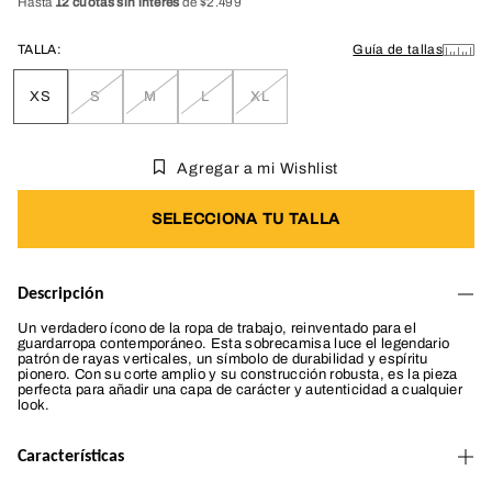
Hasta
12 cuotas sin interés
de $2.499
TALLA:
Guía de tallas
XS
S
M
L
XL
Variante
Variante
Variante
Variante
Variante
agotada
agotada
agotada
agotada
agotada
o
o
o
o
o
no
no
no
no
no
Agregar a mi Wishlist
disponible
disponible
disponible
disponible
disponible
SELECCIONA TU TALLA
Descripción
Un verdadero ícono de la ropa de trabajo, reinventado para el
guardarropa contemporáneo. Esta sobrecamisa luce el legendario
patrón de rayas verticales, un símbolo de durabilidad y espíritu
pionero. Con su corte amplio y su construcción robusta, es la pieza
perfecta para añadir una capa de carácter y autenticidad a cualquier
look.
Características
Etiqueta con el logo de CAT en el bolsillo izquierdo del pecho