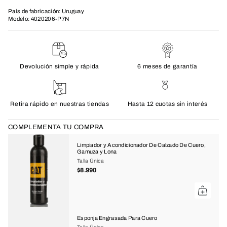
País de fabricación: Uruguay
Ribetes de la marca en el cierre central delantero y los puños
Modelo: 4020206-P7N
Bolsillos en el pecho
Dobladillo de la cola de la camisa
Tipo de Ajuste: Botón
Equipamiento: Lifestyle
Devolución simple y rápida
6 meses de garantía
Tipo Manga: Larga
Tipo Cuello: Camisero
Retira rápido en nuestras tiendas
Hasta 12 cuotas sin interés
Composición: Denim 100% cotton 10oz
COMPLEMENTA TU COMPRA
Limpiador y Acondicionador De Calzado De Cuero,
Gamuza y Lona
Talla Única
$8.990
Esponja Engrasada Para Cuero