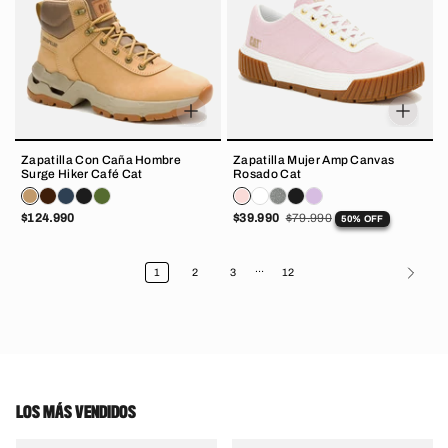
Zapatilla Con Caña Hombre
Zapatilla Mujer Amp Canvas
Surge Hiker Café Cat
Rosado Cat
$124.990
$39.990
$79.990
50% OFF
…
1
2
3
12
LOS MÁS VENDIDOS