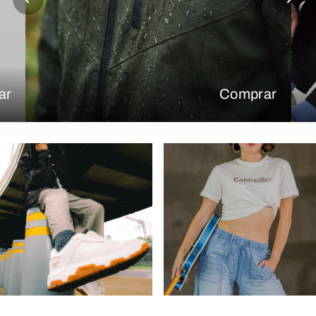
ar
Comprar